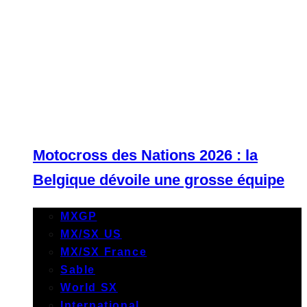
Motocross des Nations 2026 : la
Belgique dévoile une grosse équipe
MXGP
MX/SX US
MX/SX France
Sable
World SX
International