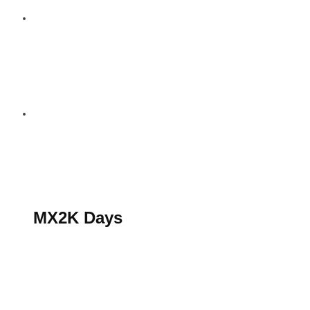
S’abonner au magazine
La boutique MX2K
Le groupe CROSSMEN
MX2K Days
MX2K Days