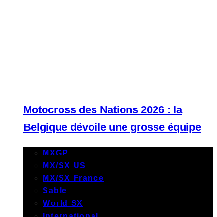
Motocross des Nations 2026 : la
Belgique dévoile une grosse équipe
MXGP
MX/SX US
MX/SX France
Sable
World SX
International