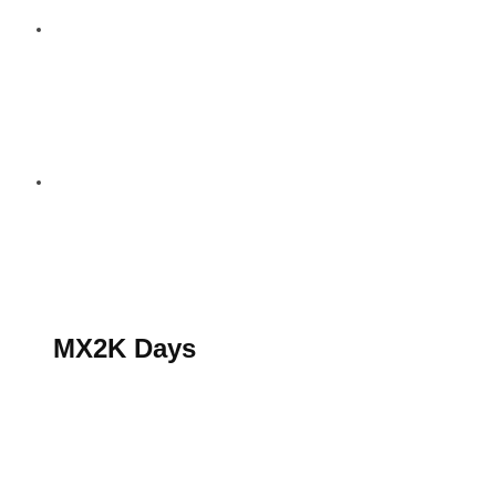
S’abonner au magazine
La boutique MX2K
Le groupe CROSSMEN
MX2K Days
MX2K Days