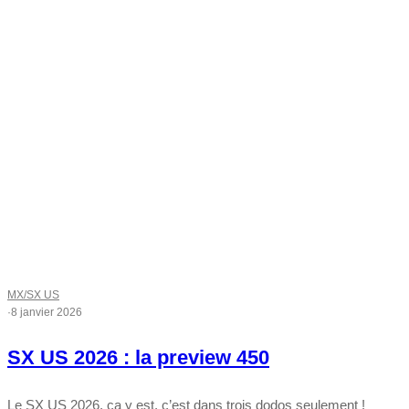
MX/SX US
·
8 janvier 2026
SX US 2026 : la preview 450
Le SX US 2026, ça y est, c’est dans trois dodos seulement !