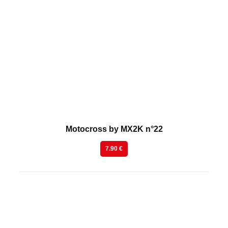
En kiosque
Motocross by MX2K n°22
7.90 €