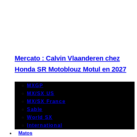
Mercato : Calvin Vlaanderen chez
Honda SR Motoblouz Motul en 2027
MXGP
MX/SX US
MX/SX France
Sable
World SX
International
Matos