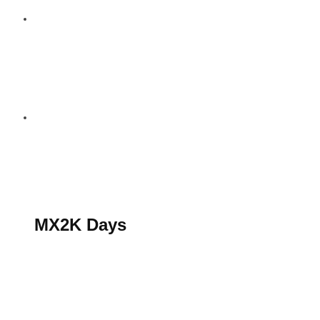
S’abonner au magazine
La boutique MX2K
Le groupe CROSSMEN
MX2K Days
MX2K Days