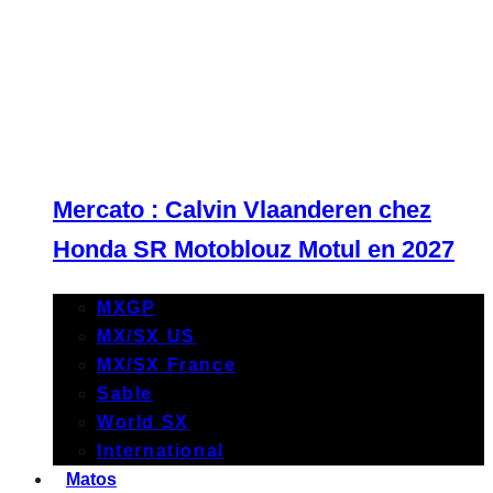
Mercato : Calvin Vlaanderen chez
Honda SR Motoblouz Motul en 2027
MXGP
MX/SX US
MX/SX France
Sable
World SX
International
Matos