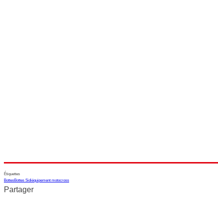
Étiquettes
Bottes
Bottes Sidi
équipement motocross
Partager