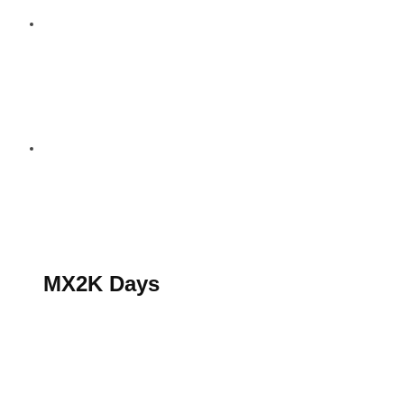
S’abonner au magazine
La boutique MX2K
Le groupe CROSSMEN
MX2K Days
MX2K Days