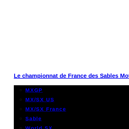
Le championnat de France des Sables Moto
MXGP
MX/SX US
MX/SX France
Sable
World SX