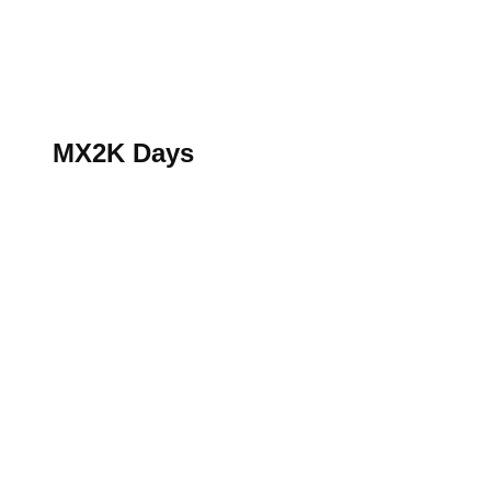
S’abonner au magazine
La boutique MX2K
Le groupe CROSSMEN
MX2K Days
MX2K Days
MX2K Days 2026 : rendez-vous à Is-sur-Tille pour la t