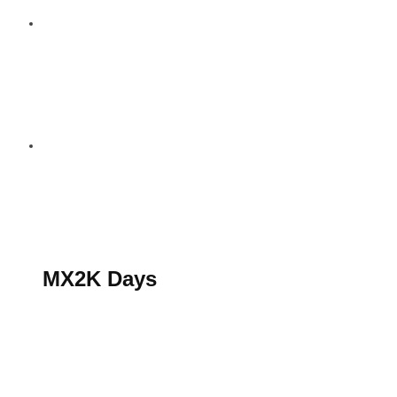
S’abonner au magazine
La boutique MX2K
Le groupe CROSSMEN
MX2K Days
MX2K Days