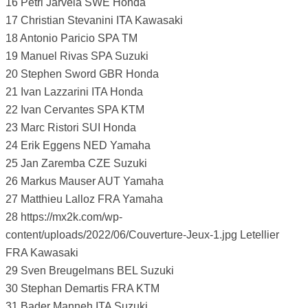
16 Petri Jarvela SWE Honda
17 Christian Stevanini ITA Kawasaki
18 Antonio Paricio SPA TM
19 Manuel Rivas SPA Suzuki
20 Stephen Sword GBR Honda
21 Ivan Lazzarini ITA Honda
22 Ivan Cervantes SPA KTM
23 Marc Ristori SUI Honda
24 Erik Eggens NED Yamaha
25 Jan Zaremba CZE Suzuki
26 Markus Mauser AUT Yamaha
27 Matthieu Lalloz FRA Yamaha
28 https://mx2k.com/wp-
content/uploads/2022/06/Couverture-Jeux-1.jpg Letellier
FRA Kawasaki
29 Sven Breugelmans BEL Suzuki
30 Stephan Demartis FRA KTM
31 Bader Manneh ITA Suzuki