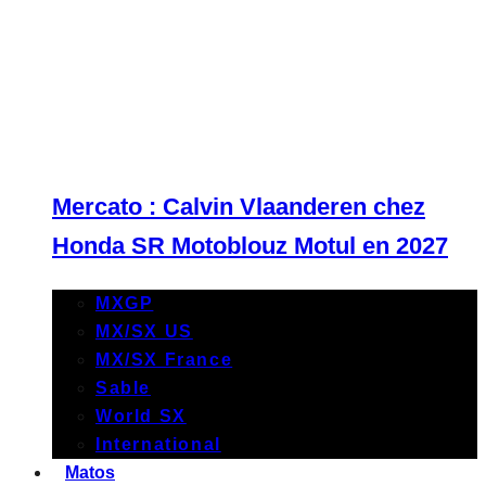
Mercato : Calvin Vlaanderen chez
Honda SR Motoblouz Motul en 2027
MXGP
MX/SX US
MX/SX France
Sable
World SX
International
Matos