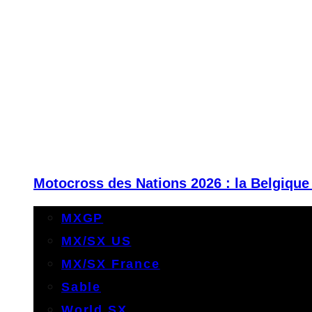
Motocross des Nations 2026 : la Belgique
MXGP
MX/SX US
MX/SX France
Sable
World SX