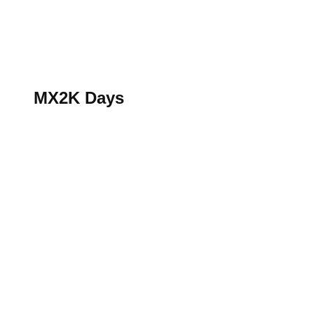
S’abonner au magazine
La boutique MX2K
Le groupe CROSSMEN
MX2K Days
MX2K Days
MX2K Days 2026 : rendez-vous à Is-sur-Tille pour la t