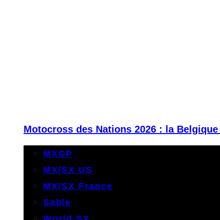
Motocross des Nations 2026 : la Belgique
MXGP
MX/SX US
MX/SX France
Sable
World SX