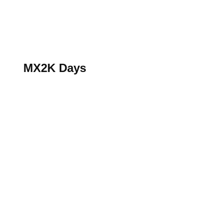
S’abonner au magazine
La boutique MX2K
Le groupe CROSSMEN
MX2K Days
MX2K Days
MX2K Days 2026 : rendez-vous à Is-sur-Tille pour la t