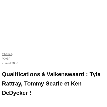
Charles
·
MXGP
·
5 avril 2008
Qualifications à Valkenswaard : Tyla
Rattray, Tommy Searle et Ken
DeDycker !