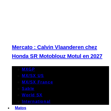
Mercato : Calvin Vlaanderen chez
Honda SR Motoblouz Motul en 2027
MXGP
MX/SX US
MX/SX France
Sable
World SX
International
Matos