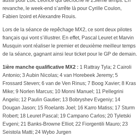
aussi pour Loic Léonce qui décroche le 25ième temps. En
revanche, le week-end s’arrête là pour Cyrille Coulon,
Fabien Izoird et Alexandre Rouis.
Lors de la séance de repêchage MX2, ce sont deux pilotes
français qui vont s’illustrer. En effet, Pascal Leuret et Marvin
Musquin vont réaliser le premier et deuxième meilleur temps
de la séance, gagnant ainsi leur ticket pour le GP de demain.
1ière manche qualificative MX2 :
1 Rattray Tyla; 2 Cairoli
Antonio; 3 Aubin Nicolas; 4 van Horebeek Jeremy; 5
Frossard Steven; 6 van de Ven Rinus; 7 Boog Xavier; 8 Kras
Mike; 9 Norlen Marcus; 10 Monni Manuel; 11 Pellegrini
Angelo; 12 Paulin Gautier; 13 Bobryshev Evgeniy; 14
Dougan Jason; 15 Roelants Joel; 16 Karro Matiss; 17 Sturm
Robert; 18 Leuret Pascal; 19 Campano Carlos; 20 Tyletski
Evgeni; 21 Banks-Browne Elliot; 22 Fiorgentili Mauro; 23
Seistola Matti; 24 Wybo Jurgen