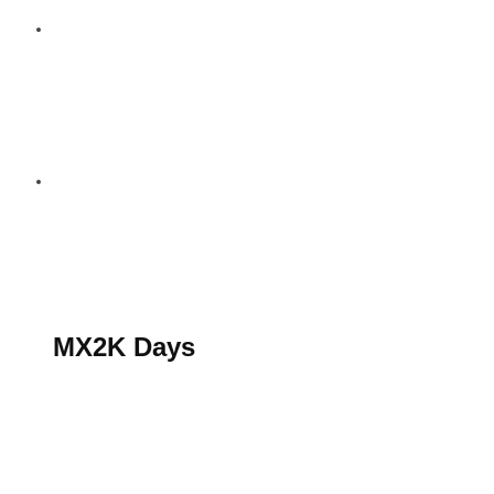
S’abonner au magazine
La boutique MX2K
Le groupe CROSSMEN
MX2K Days
MX2K Days