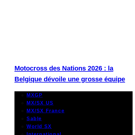
Motocross des Nations 2026 : la
Belgique dévoile une grosse équipe
MXGP
MX/SX US
MX/SX France
Sable
World SX
International