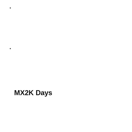
S’abonner au magazine
La boutique MX2K
Le groupe CROSSMEN
MX2K Days
MX2K Days