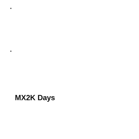
S’abonner au magazine
La boutique MX2K
Le groupe CROSSMEN
MX2K Days
MX2K Days