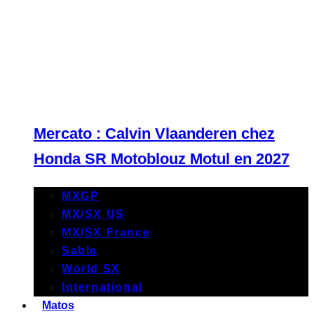
Mercato : Calvin Vlaanderen chez
Honda SR Motoblouz Motul en 2027
MXGP
MX/SX US
MX/SX France
Sable
World SX
International
Matos