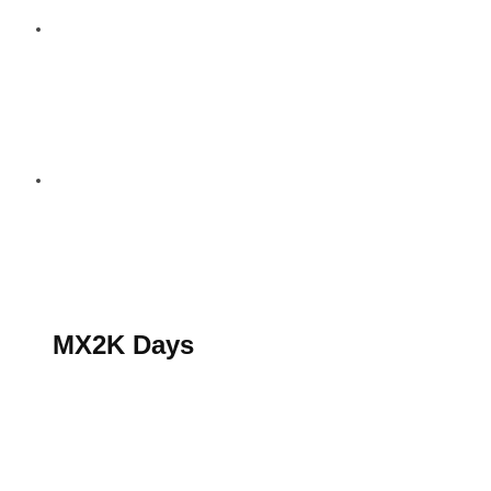
S’abonner au magazine
La boutique MX2K
Le groupe CROSSMEN
MX2K Days
MX2K Days