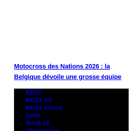
Motocross des Nations 2026 : la
Belgique dévoile une grosse équipe
MXGP
MX/SX US
MX/SX France
Sable
World SX
International