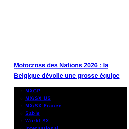
Motocross des Nations 2026 : la
Belgique dévoile une grosse équipe
MXGP
MX/SX US
MX/SX France
Sable
World SX
International