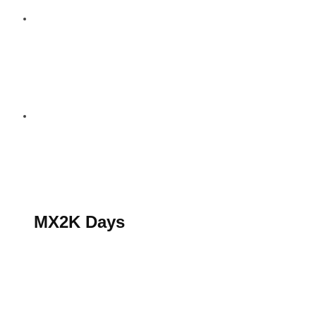
S’abonner au magazine
La boutique MX2K
Le groupe CROSSMEN
MX2K Days
MX2K Days