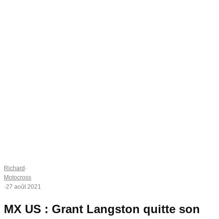
Richard
·
Motocross
·
27 août 2021
MX US : Grant Langston quitte son