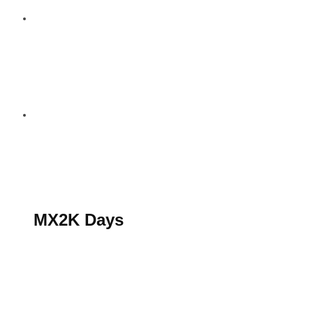
S’abonner au magazine
La boutique MX2K
Le groupe CROSSMEN
MX2K Days
MX2K Days