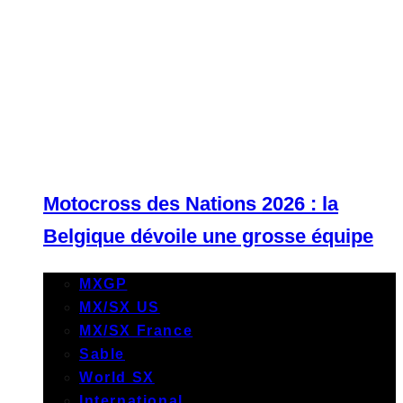
Motocross des Nations 2026 : la
Belgique dévoile une grosse équipe
MXGP
MX/SX US
MX/SX France
Sable
World SX
International