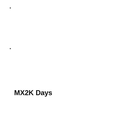
S’abonner au magazine
La boutique MX2K
Le groupe CROSSMEN
MX2K Days
MX2K Days