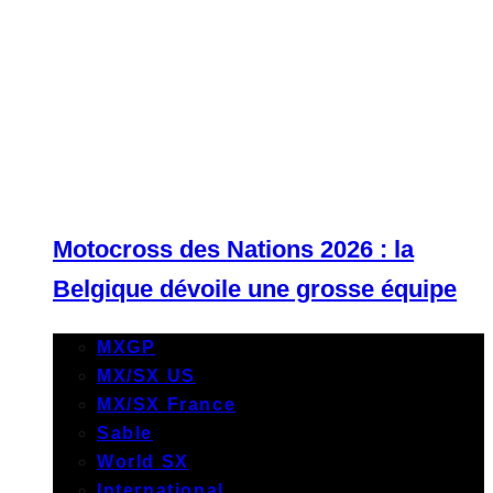
Motocross des Nations 2026 : la
Belgique dévoile une grosse équipe
MXGP
MX/SX US
MX/SX France
Sable
World SX
International