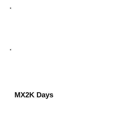
S’abonner au magazine
La boutique MX2K
Le groupe CROSSMEN
MX2K Days
MX2K Days