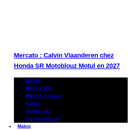
Mercato : Calvin Vlaanderen chez
Honda SR Motoblouz Motul en 2027
MXGP
MX/SX US
MX/SX France
Sable
World SX
International
Matos