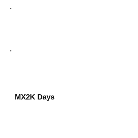
S’abonner au magazine
La boutique MX2K
Le groupe CROSSMEN
MX2K Days
MX2K Days