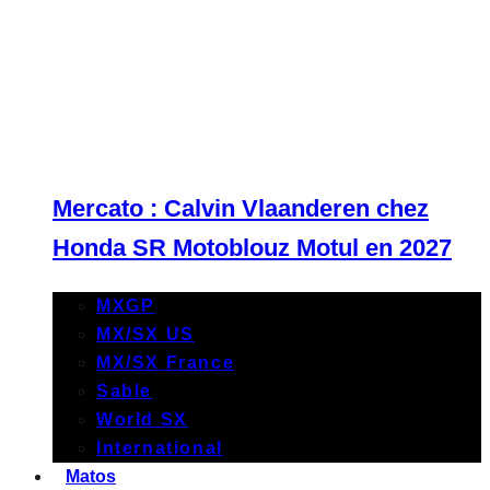
Mercato : Calvin Vlaanderen chez
Honda SR Motoblouz Motul en 2027
MXGP
MX/SX US
MX/SX France
Sable
World SX
International
Matos