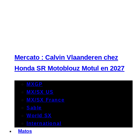
Mercato : Calvin Vlaanderen chez
Honda SR Motoblouz Motul en 2027
MXGP
MX/SX US
MX/SX France
Sable
World SX
International
Matos