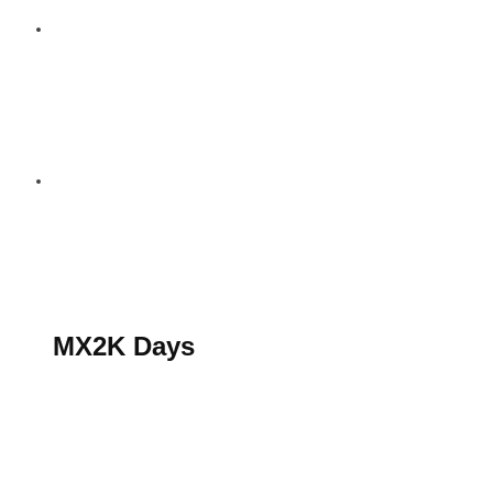
S’abonner au magazine
La boutique MX2K
Le groupe CROSSMEN
MX2K Days
MX2K Days