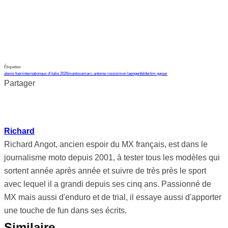
Étiquettes
alexis fuéri
internationaux d'italie 2026
mantova
marc-antoine rossi
simon laengenfelder
tim gajser
Partager
Richard
Richard Angot, ancien espoir du MX français, est dans le
journalisme moto depuis 2001, à tester tous les modèles qui
sortent année après année et suivre de très près le sport
avec lequel il a grandi depuis ses cinq ans. Passionné de
MX mais aussi d'enduro et de trial, il essaye aussi d'apporter
une touche de fun dans ses écrits.
Similaire