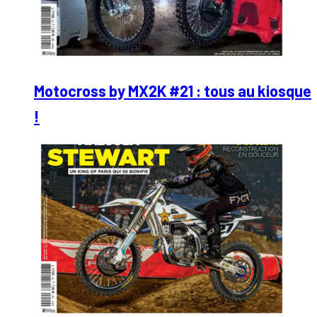
Motocross by MX2K #21 : tous au kiosque
!