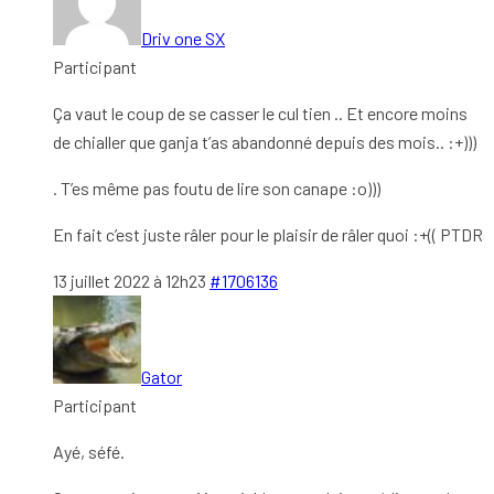
Driv one SX
Participant
Ça vaut le coup de se casser le cul tien .. Et encore moins
de chialler que ganja t’as abandonné depuis des mois.. :+)))
. T’es même pas foutu de lire son canape :o)))
En fait c’est juste râler pour le plaisir de râler quoi :+(( PTDR
13 juillet 2022 à 12h23
#1706136
Gator
Participant
Ayé, séfé.