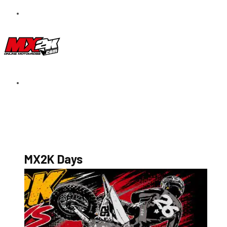
S’abonner au magazine
La boutique MX2K
Le groupe CROSSMEN
MX2K Days
MX2K Days