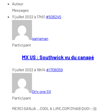
Auteur
Messages
11 juillet 2022 à 17h51
#506245
ganjaman
Participant
MX US : Southwick vu du canapé
11 juillet 2022 à 19h14
#1706059
Driv one SX
Participant
MERCI GANJA …COOL A LIRE,COM D’HAB QUOI :-)))