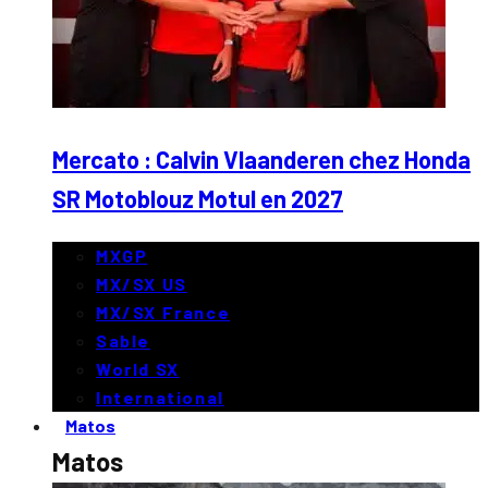
Mercato : Calvin Vlaanderen chez Honda
SR Motoblouz Motul en 2027
MXGP
MX/SX US
MX/SX France
Sable
World SX
International
Matos
Matos