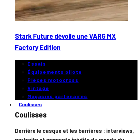
Stark Future dévoile une VARG MX
Factory Edition
Essais
Équipements pilote
Pièces motocross
Vintage
Magasins partenaires
Coulisses
Coulisses
Derrière le casque et les barrières : interviews,
portraits et moments inédits du monde du