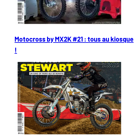
Motocross by MX2K #21 : tous au kiosque
!