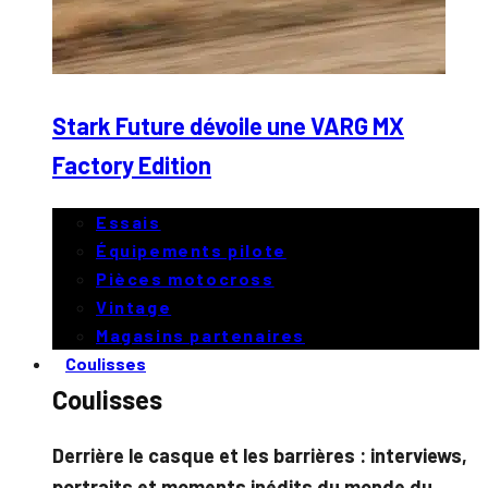
Stark Future dévoile une VARG MX
Factory Edition
Essais
Équipements pilote
Pièces motocross
Vintage
Magasins partenaires
Coulisses
Coulisses
Derrière le casque et les barrières : interviews,
portraits et moments inédits du monde du