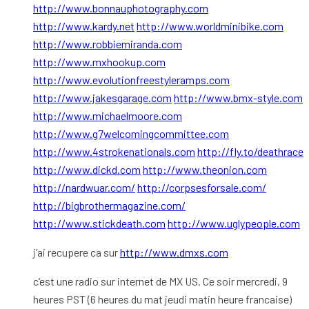
http://www.bonnauphotography.com
http://www.kardy.net
http://www.worldminibike.com
http://www.robbiemiranda.com
http://www.mxhookup.com
http://www.evolutionfreestyleramps.com
http://www.jakesgarage.com
http://www.bmx-style.com
http://www.michaelmoore.com
http://www.g7welcomingcommittee.com
http://www.4strokenationals.com
http://fly.to/deathrace
http://www.dickd.com
http://www.theonion.com
http://nardwuar.com/
http://corpsesforsale.com/
http://bigbrothermagazine.com/
http://www.stickdeath.com
http://www.uglypeople.com
j’ai recupere ca sur
http://www.dmxs.com
c’est une radio sur internet de MX US. Ce soir mercredi, 9
heures PST (6 heures du mat jeudi matin heure francaise)