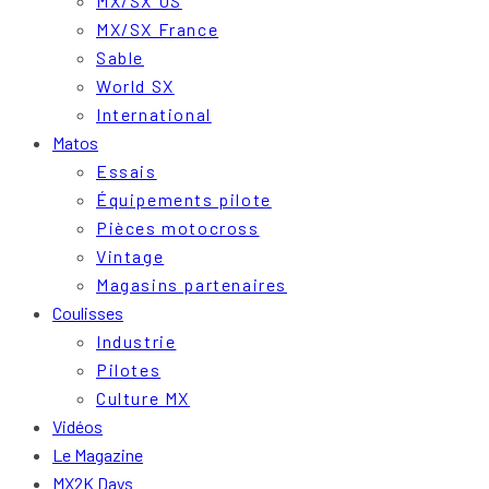
MX/SX US
MX/SX France
Sable
World SX
International
Matos
Essais
Équipements pilote
Pièces motocross
Vintage
Magasins partenaires
Coulisses
Industrie
Pilotes
Culture MX
Vidéos
Le Magazine
MX2K Days