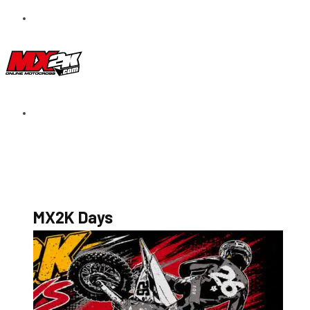
S’abonner au magazine
La boutique MX2K
Le groupe CROSSMEN
MX2K Days
MX2K Days