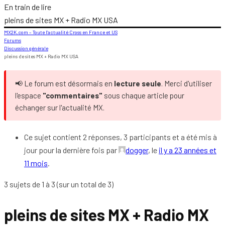
En train de lire
pleins de sites MX + Radio MX USA
MX2K.com – Toute l’actualité Cross en France et US
Forums
Discussion générale
pleins de sites MX + Radio MX USA
📢 Le forum est désormais en
lecture seule
. Merci d'utiliser
l'espace
"commentaires"
sous chaque article pour
échanger sur l'actualité MX.
Ce sujet contient 2 réponses, 3 participants et a été mis à
jour pour la dernière fois par
dogger
, le
il y a 23 années et
11 mois
.
3 sujets de 1 à 3 (sur un total de 3)
pleins de sites MX + Radio MX