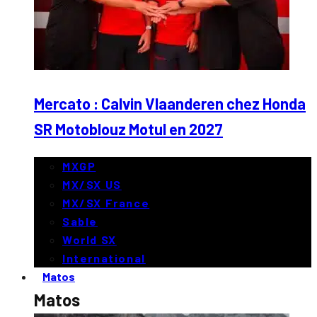
Mercato : Calvin Vlaanderen chez Honda
SR Motoblouz Motul en 2027
MXGP
MX/SX US
MX/SX France
Sable
World SX
International
Matos
Matos