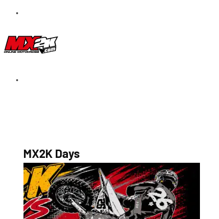
S’abonner au magazine
La boutique MX2K
Le groupe CROSSMEN
MX2K Days
MX2K Days