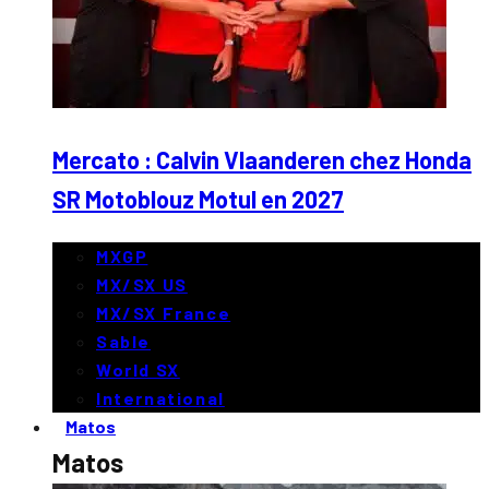
Mercato : Calvin Vlaanderen chez Honda
SR Motoblouz Motul en 2027
MXGP
MX/SX US
MX/SX France
Sable
World SX
International
Matos
Matos