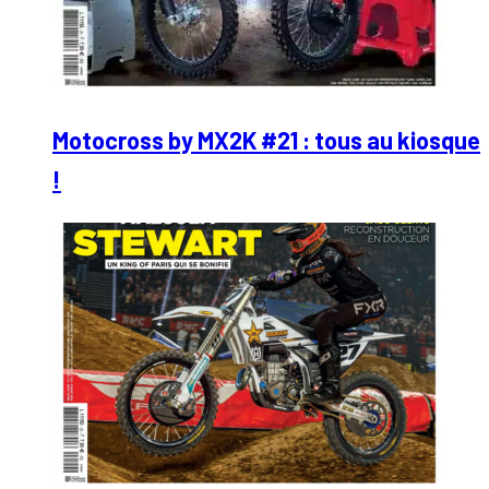
Motocross by MX2K #21 : tous au kiosque
!