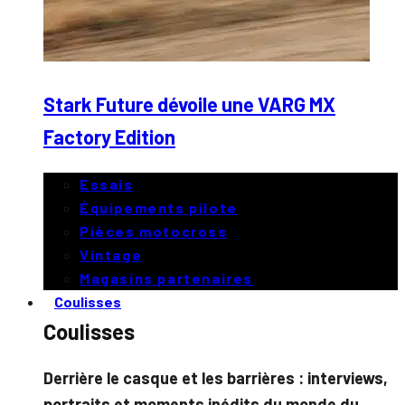
Stark Future dévoile une VARG MX
Factory Edition
Essais
Équipements pilote
Pièces motocross
Vintage
Magasins partenaires
Coulisses
Coulisses
Derrière le casque et les barrières : interviews,
portraits et moments inédits du monde du