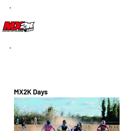
S’abonner au magazine
La boutique MX2K
Le groupe CROSSMEN
MX2K Days
MX2K Days