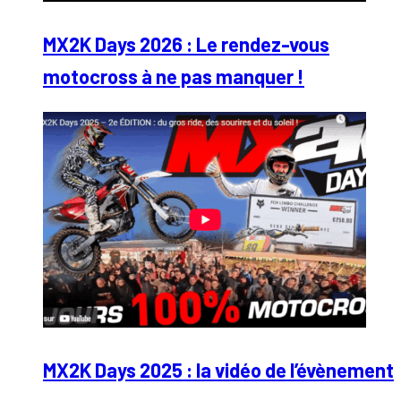
MX2K Days 2026 : Le rendez-vous
motocross à ne pas manquer !
MX2K Days 2025 : la vidéo de l’évènement