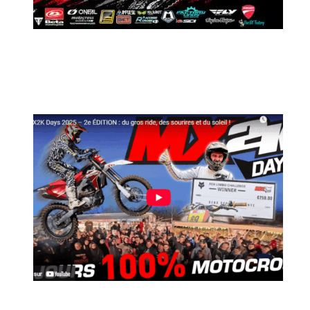
MX2K Days 2026 : Le rendez-vous
motocross à ne pas manquer !