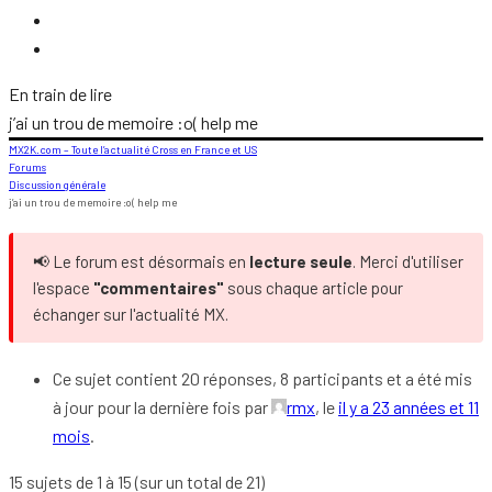
En train de lire
j’ai un trou de memoire :o( help me
MX2K.com – Toute l’actualité Cross en France et US
Forums
Discussion générale
j’ai un trou de memoire :o( help me
📢 Le forum est désormais en
lecture seule
. Merci d'utiliser
l'espace
"commentaires"
sous chaque article pour
échanger sur l'actualité MX.
Ce sujet contient 20 réponses, 8 participants et a été mis
à jour pour la dernière fois par
rmx
, le
il y a 23 années et 11
mois
.
15 sujets de 1 à 15 (sur un total de 21)