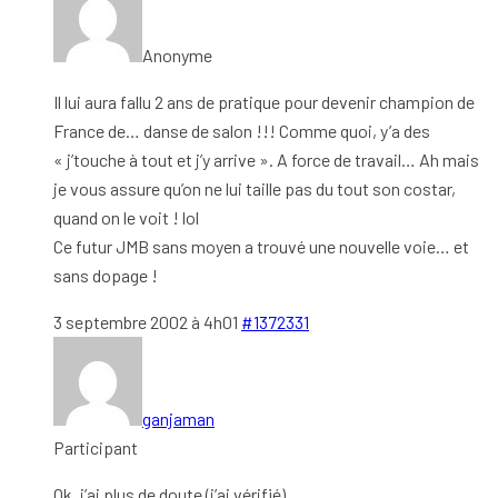
Anonyme
Il lui aura fallu 2 ans de pratique pour devenir champion de
France de… danse de salon !!! Comme quoi, y’a des
« j’touche à tout et j’y arrive ». A force de travail… Ah mais
je vous assure qu’on ne lui taille pas du tout son costar,
quand on le voit ! lol
Ce futur JMB sans moyen a trouvé une nouvelle voie… et
sans dopage !
3 septembre 2002 à 4h01
#1372331
ganjaman
Participant
Ok, j’ai plus de doute (j’ai vérifié).