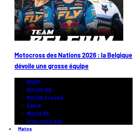
Motocross des Nations 2026 : la Belgique
dévoile une grosse équipe
MXGP
MX/SX US
MX/SX France
Sable
World SX
International
Matos