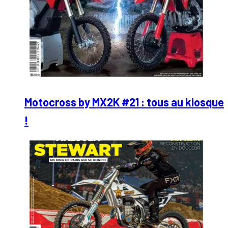
Motocross by MX2K #21 : tous au kiosque
!