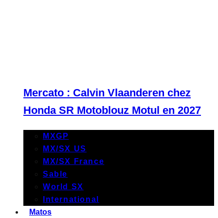
Mercato : Calvin Vlaanderen chez
Honda SR Motoblouz Motul en 2027
MXGP
MX/SX US
MX/SX France
Sable
World SX
International
Matos