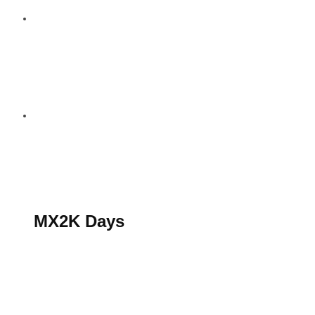
S’abonner au magazine
La boutique MX2K
Le groupe CROSSMEN
MX2K Days
MX2K Days