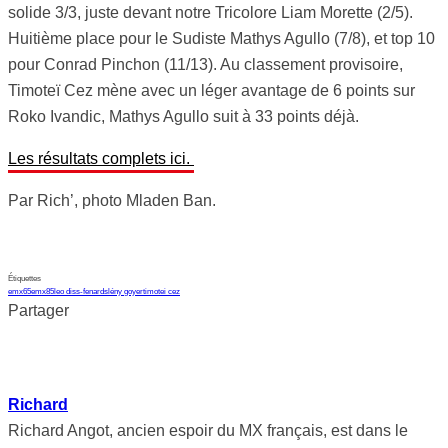
solide 3/3, juste devant notre Tricolore Liam Morette (2/5).
Huitième place pour le Sudiste Mathys Agullo (7/8), et top 10
pour Conrad Pinchon (11/13). Au classement provisoire,
Timoteï Cez mène avec un léger avantage de 6 points sur
Roko Ivandic, Mathys Agullo suit à 33 points déjà.
Les résultats complets ici.
Par Rich’, photo Mladen Ban.
Étiquettes
emx65
emx85
leo diss-fenard
slény goyer
timotei cez
Partager
Richard
Richard Angot, ancien espoir du MX français, est dans le