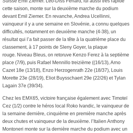
Suisse Emil Ziemer. Léo-Diss Fénard, lui aussi très rapide
cette saison, monte sur la deuxième marche du podium
devant Emil Ziemer. En revanche, Andrea Ucellinni,
vainqueur il y a une semaine en Slovénie, a connu quelques
difficultés, notamment en deuxième manche (4-38), un
résultat qui l’a fait passer de la tête à la quatrième place du
classement, à 17 points de Sleny Goyer, la plaque
rouge. Niveau Bleus, on retoruve Kenzo Ferez à la septième
place (7/9), puis Rafael Mennillo treizième ((16/13), Arno
Cazet 18e (13/18), Enzo Herzogenrath 22e (18/37), Louis
Morette 23e (28/19), Eliot Buysschaert 29e (22/26) et Tylan
Lagain 37e (39/34).
Chez les EMX65, victoire française également avec Timoteï
Cez (1/2) contre le héros local Roko Ivandic, le vainqueur de
la semaine dernière, cinquième en première manche après
deux chutes et vainqueur de la deuxième. l’Italien Anthony
Montoneri monte sur la dernière marche du podium avec un