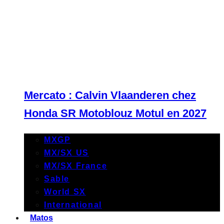
Mercato : Calvin Vlaanderen chez
Honda SR Motoblouz Motul en 2027
MXGP
MX/SX US
MX/SX France
Sable
World SX
International
Matos