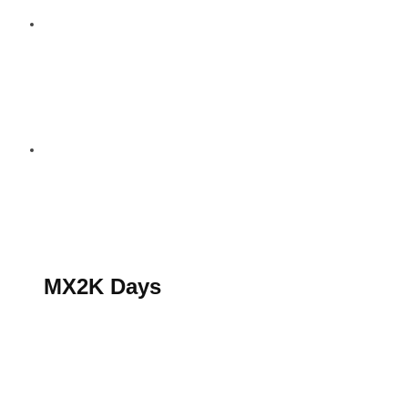
S’abonner au magazine
La boutique MX2K
Le groupe CROSSMEN
MX2K Days
MX2K Days