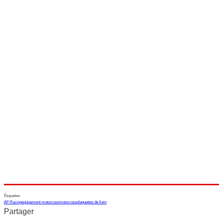
Étiquettes
AP Racing
équipement motocross
motocross
plaquettes de frein
Partager