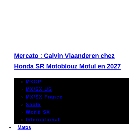
Mercato : Calvin Vlaanderen chez
Honda SR Motoblouz Motul en 2027
MXGP
MX/SX US
MX/SX France
Sable
World SX
International
Matos