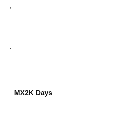
S’abonner au magazine
La boutique MX2K
Le groupe CROSSMEN
MX2K Days
MX2K Days