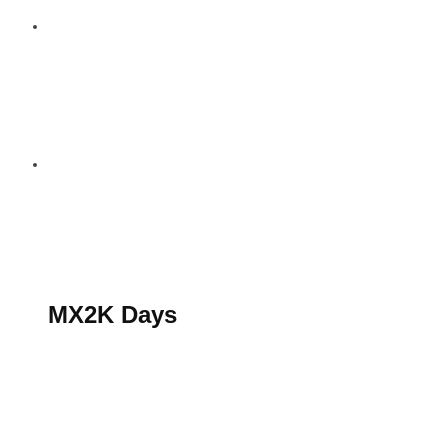
S’abonner au magazine
La boutique MX2K
Le groupe CROSSMEN
MX2K Days
MX2K Days