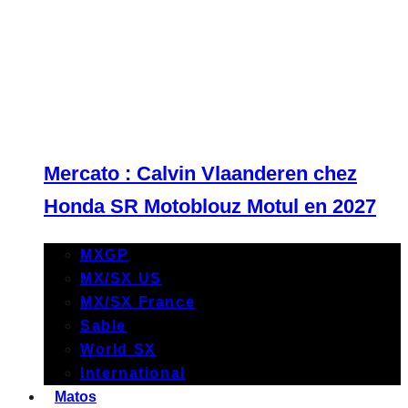
Mercato : Calvin Vlaanderen chez
Honda SR Motoblouz Motul en 2027
MXGP
MX/SX US
MX/SX France
Sable
World SX
International
Matos