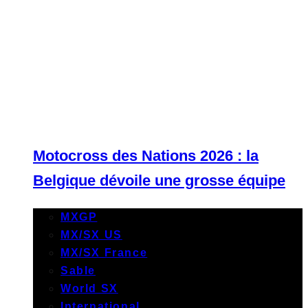
Motocross des Nations 2026 : la
Belgique dévoile une grosse équipe
MXGP
MX/SX US
MX/SX France
Sable
World SX
International