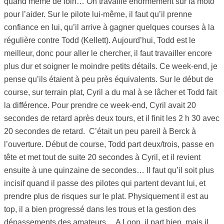
quand même de loin… On travaille énormément sur la moto
pour l’aider. Sur le pilote lui-même, il faut qu’il prenne
confiance en lui, qu’il arrive à gagner quelques courses à la
régulière contre Todd (Kellett). Aujourd’hui, Todd est le
meilleur, donc pour aller le chercher, il faut travailler encore
plus dur et soigner le moindre petits détails. Ce week-end, je
pense qu’ils étaient à peu près équivalents. Sur le début de
course, sur terrain plat, Cyril a du mal à se lâcher et Todd fait
la différence. Pour prendre ce week-end, Cyril avait 20
secondes de retard après deux tours, et il finit les 2 h 30 avec
20 secondes de retard. C’était un peu pareil à Berck à
l’ouverture. Début de course, Todd part deux/trois, passe en
tête et met tout de suite 20 secondes à Cyril, et il revient
ensuite à une quinzaine de secondes… Il faut qu’il soit plus
incisif quand il passe des pilotes qui partent devant lui, et
prendre plus de risques sur le plat. Physiquement il est au
top, il a bien progressé dans les trous et la gestion des
dépassements des amateurs… A Loon, il part bien, mais il