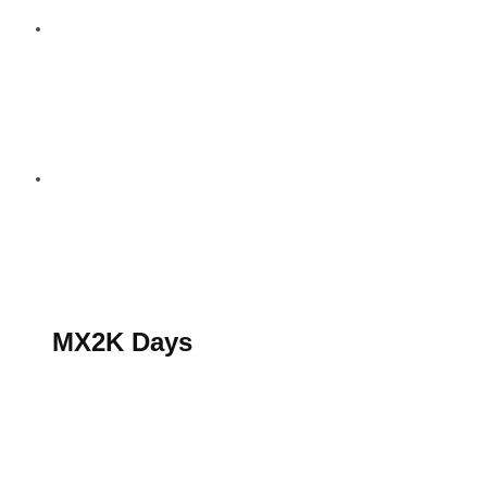
S’abonner au magazine
La boutique MX2K
Le groupe CROSSMEN
MX2K Days
MX2K Days