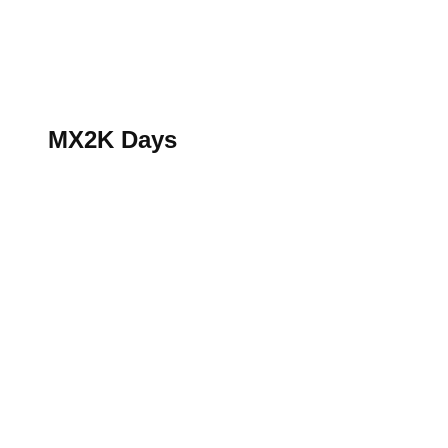
S’abonner au magazine
La boutique MX2K
Le groupe CROSSMEN
MX2K Days
MX2K Days
MX2K Days 2026 : rendez-vous à Is-sur-Tille pour la t