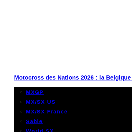
Motocross des Nations 2026 : la Belgique
MXGP
MX/SX US
MX/SX France
Sable
World SX