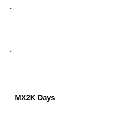
S’abonner au magazine
La boutique MX2K
Le groupe CROSSMEN
MX2K Days
MX2K Days