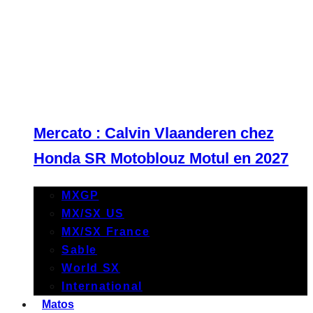
Mercato : Calvin Vlaanderen chez
Honda SR Motoblouz Motul en 2027
MXGP
MX/SX US
MX/SX France
Sable
World SX
International
Matos