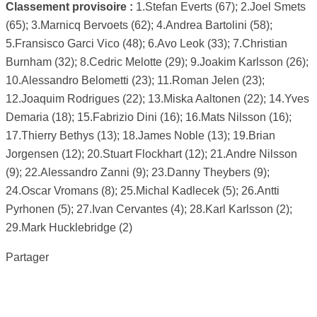
Classement provisoire :
1.Stefan Everts (67); 2.Joel Smets
(65); 3.Marnicq Bervoets (62); 4.Andrea Bartolini (58);
5.Fransisco Garci Vico (48); 6.Avo Leok (33); 7.Christian
Burnham (32); 8.Cedric Melotte (29); 9.Joakim Karlsson (26);
10.Alessandro Belometti (23); 11.Roman Jelen (23);
12.Joaquim Rodrigues (22); 13.Miska Aaltonen (22); 14.Yves
Demaria (18); 15.Fabrizio Dini (16); 16.Mats Nilsson (16);
17.Thierry Bethys (13); 18.James Noble (13); 19.Brian
Jorgensen (12); 20.Stuart Flockhart (12); 21.Andre Nilsson
(9); 22.Alessandro Zanni (9); 23.Danny Theybers (9);
24.Oscar Vromans (8); 25.Michal Kadlecek (5); 26.Antti
Pyrhonen (5); 27.Ivan Cervantes (4); 28.Karl Karlsson (2);
29.Mark Hucklebridge (2)
Partager