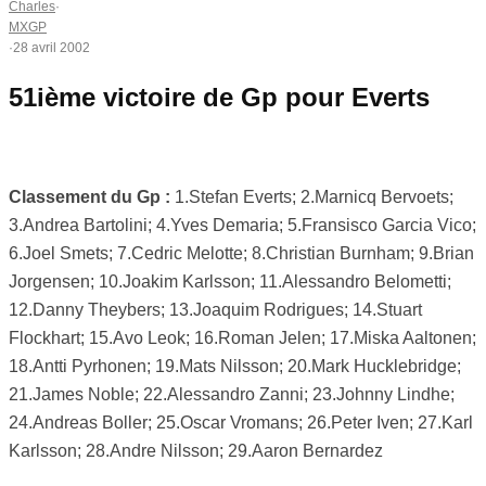
Charles
·
MXGP
·
28 avril 2002
51ième victoire de Gp pour Everts
Classement du Gp :
1.Stefan Everts; 2.Marnicq Bervoets;
3.Andrea Bartolini; 4.Yves Demaria; 5.Fransisco Garcia Vico;
6.Joel Smets; 7.Cedric Melotte; 8.Christian Burnham; 9.Brian
Jorgensen; 10.Joakim Karlsson; 11.Alessandro Belometti;
12.Danny Theybers; 13.Joaquim Rodrigues; 14.Stuart
Flockhart; 15.Avo Leok; 16.Roman Jelen; 17.Miska Aaltonen;
18.Antti Pyrhonen; 19.Mats Nilsson; 20.Mark Hucklebridge;
21.James Noble; 22.Alessandro Zanni; 23.Johnny Lindhe;
24.Andreas Boller; 25.Oscar Vromans; 26.Peter Iven; 27.Karl
Karlsson; 28.Andre Nilsson; 29.Aaron Bernardez