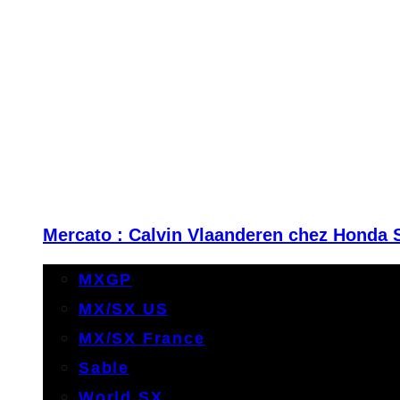
Mercato : Calvin Vlaanderen chez Honda 
MXGP
MX/SX US
MX/SX France
Sable
World SX