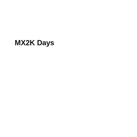
S’abonner au magazine
La boutique MX2K
Le groupe CROSSMEN
MX2K Days
MX2K Days
MX2K Days 2026 : Le rendez-vous motocross à ne p