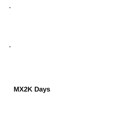
S’abonner au magazine
La boutique MX2K
Le groupe CROSSMEN
MX2K Days
MX2K Days