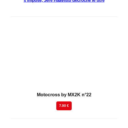
s’impose, Jere Haavisto décroche le titre
En kiosque
Motocross by MX2K n°22
7.90 €