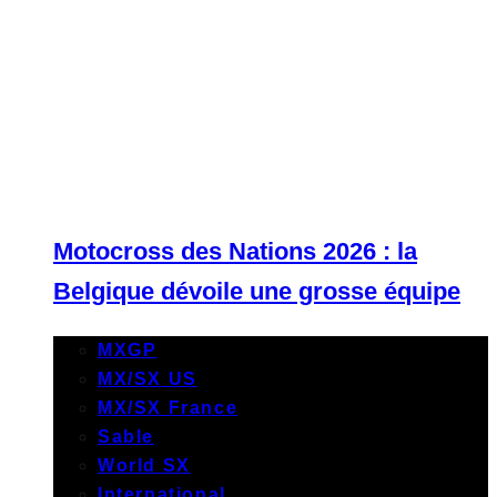
Motocross des Nations 2026 : la
Belgique dévoile une grosse équipe
MXGP
MX/SX US
MX/SX France
Sable
World SX
International