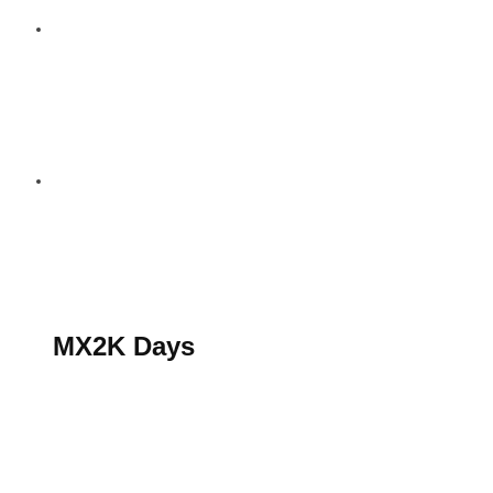
S’abonner au magazine
La boutique MX2K
Le groupe CROSSMEN
MX2K Days
MX2K Days