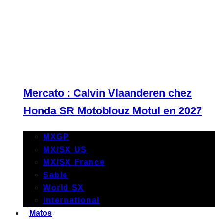
Mercato : Calvin Vlaanderen chez
Honda SR Motoblouz Motul en 2027
MXGP
MX/SX US
MX/SX France
Sable
World SX
International
Matos