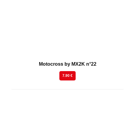
En kiosque
Motocross by MX2K n°22
7.90 €