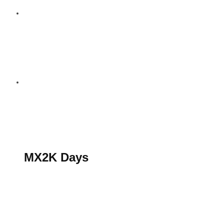
S’abonner au magazine
La boutique MX2K
Le groupe CROSSMEN
MX2K Days
MX2K Days