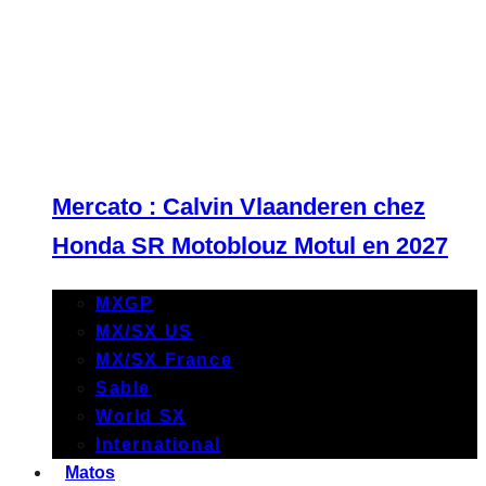
Mercato : Calvin Vlaanderen chez
Honda SR Motoblouz Motul en 2027
MXGP
MX/SX US
MX/SX France
Sable
World SX
International
Matos