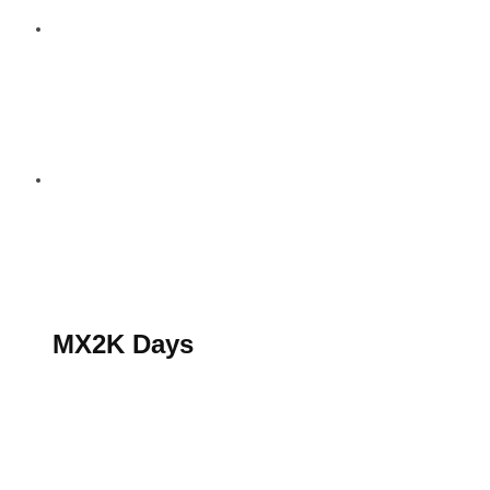
S’abonner au magazine
La boutique MX2K
Le groupe CROSSMEN
MX2K Days
MX2K Days