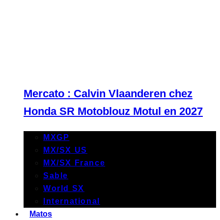
Mercato : Calvin Vlaanderen chez
Honda SR Motoblouz Motul en 2027
MXGP
MX/SX US
MX/SX France
Sable
World SX
International
Matos