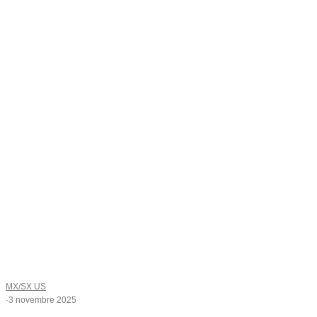
MX/SX US
·
3 novembre 2025