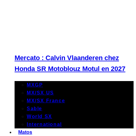
Mercato : Calvin Vlaanderen chez
Honda SR Motoblouz Motul en 2027
MXGP
MX/SX US
MX/SX France
Sable
World SX
International
Matos