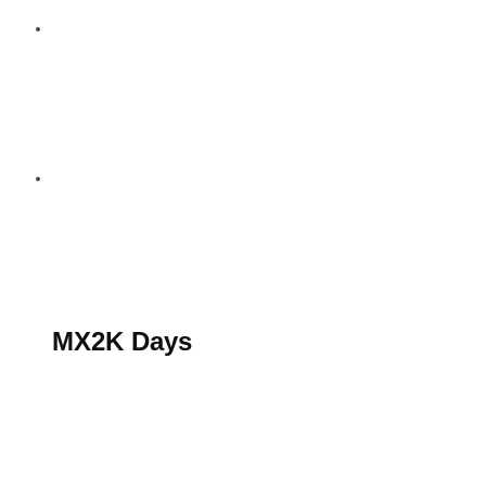
S’abonner au magazine
La boutique MX2K
Le groupe CROSSMEN
MX2K Days
MX2K Days