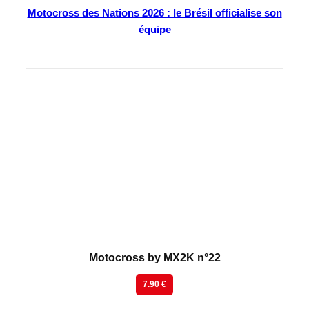
Motocross des Nations 2026 : le Brésil officialise son
équipe
En kiosque
Motocross by MX2K n°22
7.90 €