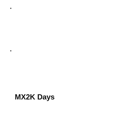
S’abonner au magazine
La boutique MX2K
Le groupe CROSSMEN
MX2K Days
MX2K Days