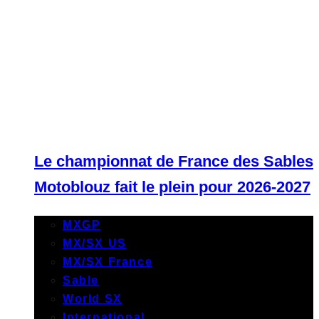
Le championnat de France des Sables
Motoblouz fait le plein pour 2026-2027
MXGP
MX/SX US
MX/SX France
Sable
World SX
International