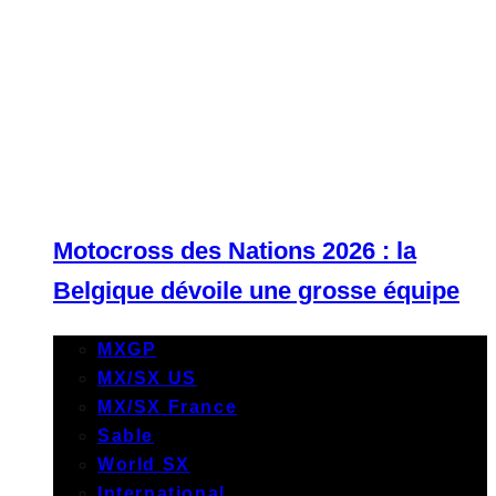
Motocross des Nations 2026 : la
Belgique dévoile une grosse équipe
MXGP
MX/SX US
MX/SX France
Sable
World SX
International