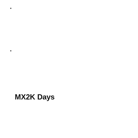
S’abonner au magazine
La boutique MX2K
Le groupe CROSSMEN
MX2K Days
MX2K Days