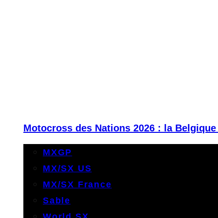
Motocross des Nations 2026 : la Belgique
MXGP
MX/SX US
MX/SX France
Sable
World SX