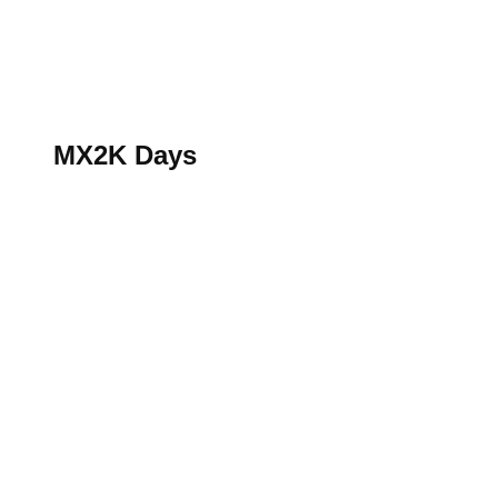
S’abonner au magazine
La boutique MX2K
Le groupe CROSSMEN
MX2K Days
MX2K Days
MX2K Days 2026 : rendez-vous à Is-sur-Tille pour la t