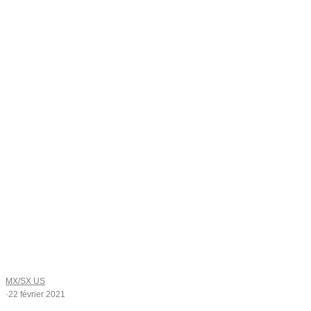
MX/SX US
·
22 février 2021