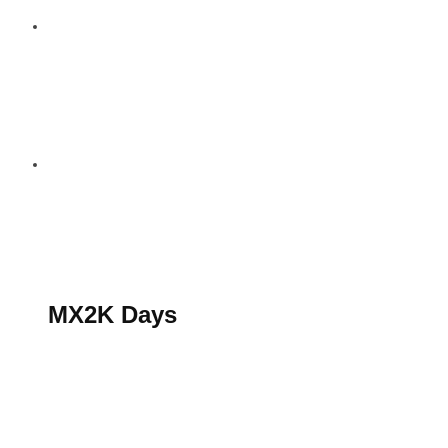
S’abonner au magazine
La boutique MX2K
Le groupe CROSSMEN
MX2K Days
MX2K Days