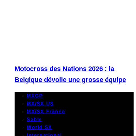
Motocross des Nations 2026 : la
Belgique dévoile une grosse équipe
MXGP
MX/SX US
MX/SX France
Sable
World SX
International