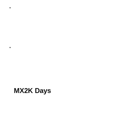
S’abonner au magazine
La boutique MX2K
Le groupe CROSSMEN
MX2K Days
MX2K Days