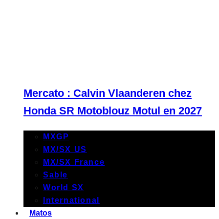
Mercato : Calvin Vlaanderen chez
Honda SR Motoblouz Motul en 2027
MXGP
MX/SX US
MX/SX France
Sable
World SX
International
Matos