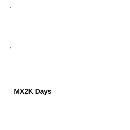
S’abonner au magazine
La boutique MX2K
Le groupe CROSSMEN
MX2K Days
MX2K Days