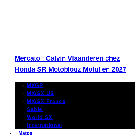
Mercato : Calvin Vlaanderen chez
Honda SR Motoblouz Motul en 2027
MXGP
MX/SX US
MX/SX France
Sable
World SX
International
Matos