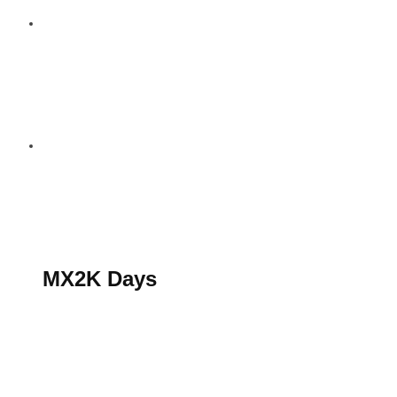
S’abonner au magazine
La boutique MX2K
Le groupe CROSSMEN
MX2K Days
MX2K Days