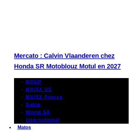
Mercato : Calvin Vlaanderen chez
Honda SR Motoblouz Motul en 2027
MXGP
MX/SX US
MX/SX France
Sable
World SX
International
Matos