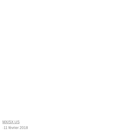
MX/SX US
·
11 février 2018