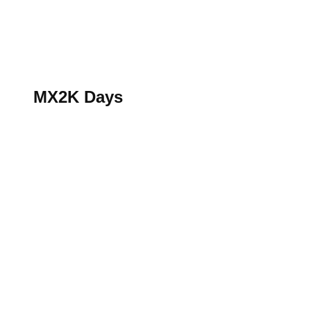
S’abonner au magazine
La boutique MX2K
Le groupe CROSSMEN
MX2K Days
MX2K Days
MX2K Days 2026 : Le rendez-vous motocross à ne p