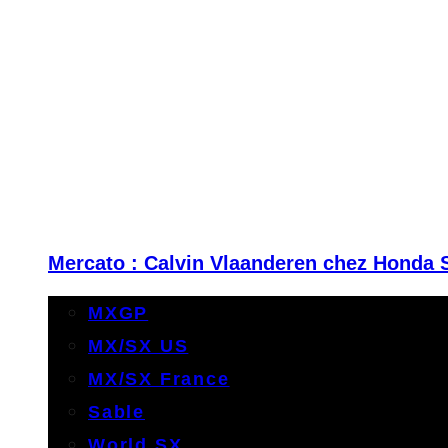
Mercato : Calvin Vlaanderen chez Honda 
MXGP
MX/SX US
MX/SX France
Sable
World SX