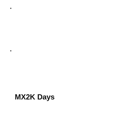
S’abonner au magazine
La boutique MX2K
Le groupe CROSSMEN
MX2K Days
MX2K Days