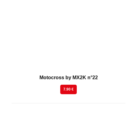
En kiosque
Motocross by MX2K n°22
7.90 €