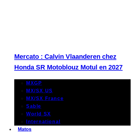
Mercato : Calvin Vlaanderen chez
Honda SR Motoblouz Motul en 2027
MXGP
MX/SX US
MX/SX France
Sable
World SX
International
Matos