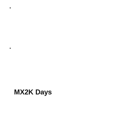
S’abonner au magazine
La boutique MX2K
Le groupe CROSSMEN
MX2K Days
MX2K Days