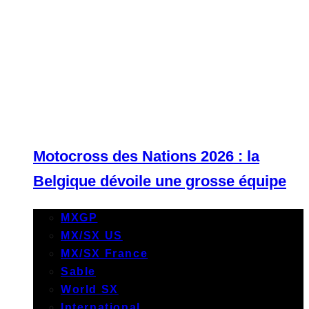
Motocross des Nations 2026 : la
Belgique dévoile une grosse équipe
MXGP
MX/SX US
MX/SX France
Sable
World SX
International