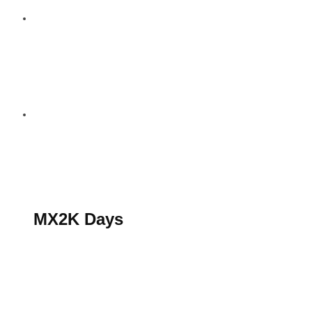
S’abonner au magazine
La boutique MX2K
Le groupe CROSSMEN
MX2K Days
MX2K Days