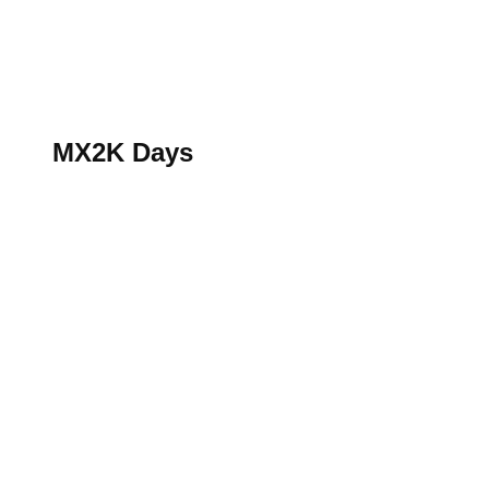
S’abonner au magazine
La boutique MX2K
Le groupe CROSSMEN
MX2K Days
MX2K Days
MX2K Days 2026 : Le rendez-vous motocross à ne p