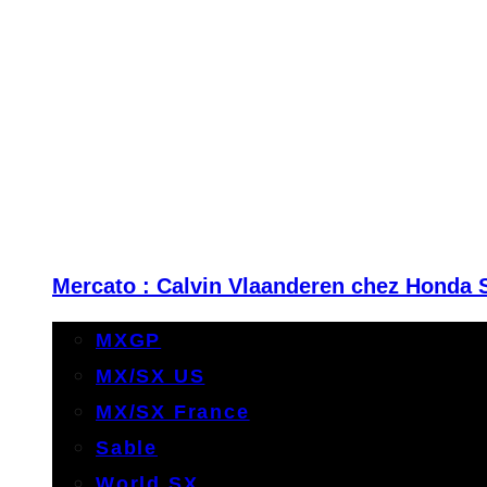
Mercato : Calvin Vlaanderen chez Honda 
MXGP
MX/SX US
MX/SX France
Sable
World SX