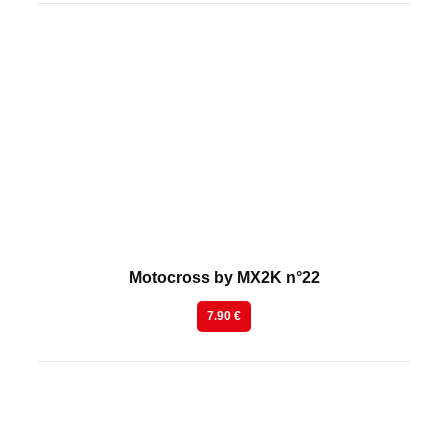
En kiosque
Motocross by MX2K n°22
7.90 €