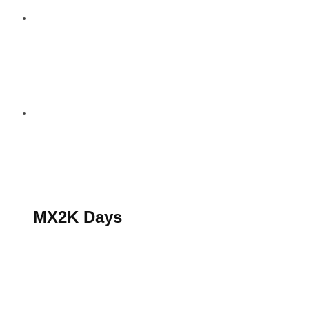
S’abonner au magazine
La boutique MX2K
Le groupe CROSSMEN
MX2K Days
MX2K Days