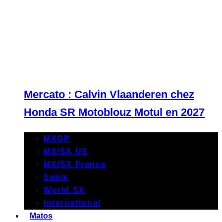
Mercato : Calvin Vlaanderen chez
Honda SR Motoblouz Motul en 2027
MXGP
MX/SX US
MX/SX France
Sable
World SX
International
Matos