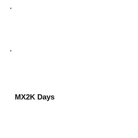
S’abonner au magazine
La boutique MX2K
Le groupe CROSSMEN
MX2K Days
MX2K Days