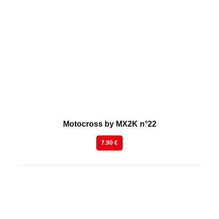
En kiosque
Motocross by MX2K n°22
7.90 €