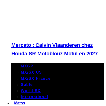
Mercato : Calvin Vlaanderen chez
Honda SR Motoblouz Motul en 2027
MXGP
MX/SX US
MX/SX France
Sable
World SX
International
Matos