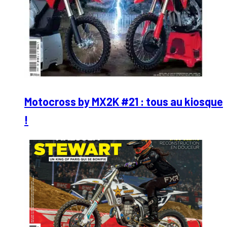
Motocross by MX2K #21 : tous au kiosque
!