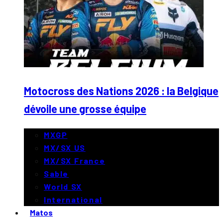
Motocross des Nations 2026 : la Belgique
dévoile une grosse équipe
MXGP
MX/SX US
MX/SX France
Sable
World SX
International
Matos