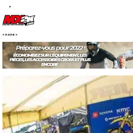
<none>