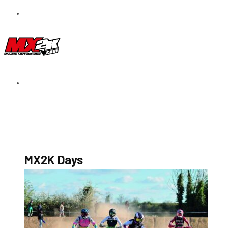
S’abonner au magazine
La boutique MX2K
Le groupe CROSSMEN
MX2K Days
MX2K Days