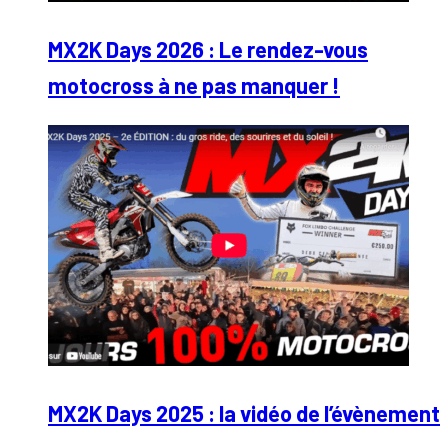
MX2K Days 2026 : Le rendez-vous
motocross à ne pas manquer !
MX2K Days 2025 : la vidéo de l’évènement