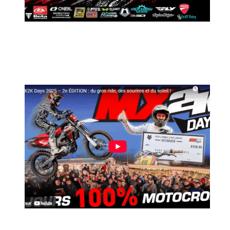
MX2K Days 2026 : Le rendez-vous
motocross à ne pas manquer !